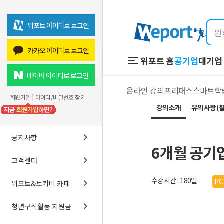
위포트 아이디로 로그인
카카오 아이디로 로그인
위포트 홈
공기업
대기업 
위포트 홈
공기업
네이버 아이디로 로그인
온라인 강의
프리패스
스마트학
온라인 강
회원가입
|
아이디/비밀번호 찾기
강의소개
유의사항(필
프리패스
스마트학
공지사항
6개월 공기
고객센터
수강시간 : 180일
P
위포트&토커비 카페
청년구직활동 지원금