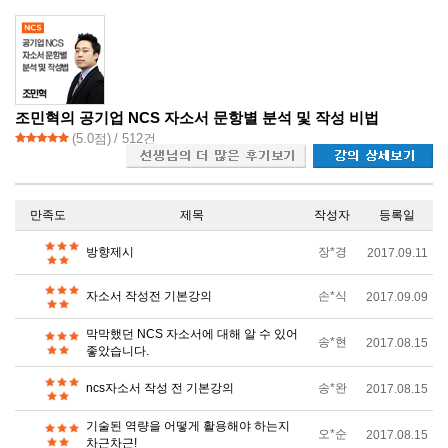
조민혁의 공기업 NCS 자소서 문항별 분석 및 작성 비법
(
5.0
점)
/ 512건
만족도
제목
작성자
등록일
방향제시
장*경
2017.09.11
자소서 작성전 기본강의
손*식
2017.09.09
막막했던 NCS 자소서에 대해 알 수 있어
송*현
2017.08.15
좋았습니다.
ncs자소서 작성 전 기본강의
송*완
2017.08.15
기술된 역량을 어떻게 활용해야 하는지
오*순
2017.08.15
차근차근!