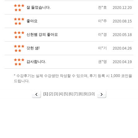
잘 들었습니다.
전*호
2020.12.20
좋아요
이*주
2020.08.15
신헌쌤 강의 좋아요
이*경
2020.05.18
갓헌 샘!
이*기
2020.04.26
감사합니다.
권*영
2020.04.19
* 수강후기는 실제 수강생만 작성할 수 있으며, 후기 등록 시 1,000 코인을
드립니다.
[1]
[2]
[3]
[4]
[5]
[6]
[7]
[8]
[9]
[10]