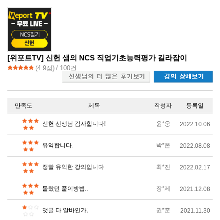
[위포트TV] 신헌 샘의 NCS 직업기초능력평가 길라잡이
(
4.9
점)
/ 100건
만족도
제목
작성자
등록일
신헌 선생님 감사합니다!
윤*웅
2022.10.06
유익합니다.
박*온
2022.08.08
정말 유익한 강의입니다
최*진
2022.02.17
몰랐던 풀이방법..
장*제
2021.12.08
댓글 다 알바인가;
권*훈
2021.11.30