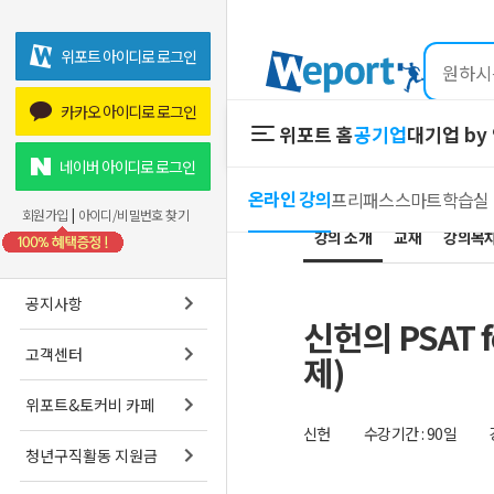
위포트 아이디로 로그인
카카오 아이디로 로그인
위포트 홈
공기업
대기업 by
위포트 홈
공기업
네이버 아이디로 로그인
온라인 강의
프리패스
스마트학습실
온라인 강의
회원가입
|
아이디/비밀번호 찾기
강의 소개
교재
프리패스
강의목
스마트학습실
공지사항
신헌의 PSAT 
고객센터
제)
위포트&토커비 카페
신헌
수강기간 : 90일
청년구직활동 지원금