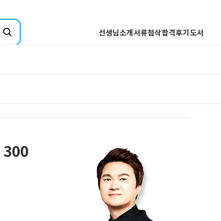
선생님소개
서류첨삭
합격후기
도서
취업핵심분석
기업핵심분석
산업핵심분석
전공핵심분석
Q&A
직무핵심분석
 300
합격자소서 핵심분석