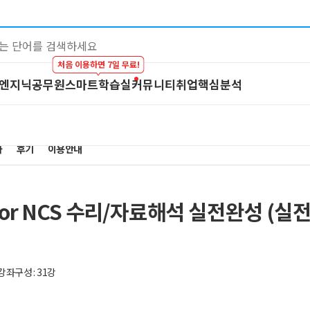
처음 이용하면 7일 무료!
 엔지닉
공무원
스마트학습실
커뮤니티
취업핵심분석
대기업 by 엔지닉
공무원
스마트학습실
커뮤니티
이공계 강의
온라인 강의
학습하기
BEST 게시글
차
스마트학습실
후기
이용안내
프리패스
시험보기
최종합격후기
학원 강의
마이노트
강의 Q&A
1:1 컨설팅
스마트학습실 
for NCS 수리/자료해석 실전완성 (실전
FAQ
강좌구성 : 31강