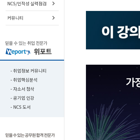
NCS/인적성 실력점검
커뮤니티
- 취업정보 커뮤니티
- 취업핵심분석
- 자소서 첨삭
- 공기업 인강
- NCS 도서