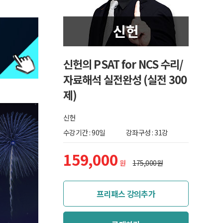
신헌의 PSAT for NCS 수리/
자료해석 실전완성 (실전 300
제)
신헌
수강기간 : 90일
강좌구성 : 31강
159,000
원
175,000원
프리패스 강의추가