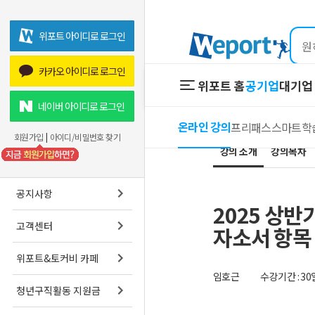
위포트 아이디로 로그인
카카오 아이디로 로그인
위포트 홈
공기업
대기업 
위포트 홈
공기업
네이버 아이디로 로그인
온라인 강의
프리패스
스마트학
온라인 강
회원가입
|
아이디/비밀번호 찾기
강의 소개
강의목차
프리패스
스마트학
공지사항
2025 상
고객센터
자소서 항목
위포트&토커비 카페
임호근
수강기간 : 30
청년구직활동 지원금