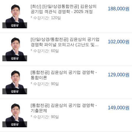
[최신] [단일/상경통합전공] 김윤상의
188,000원
공기업 객관식 경영학 - 2025 개정
* 수강기간: 120일
[단일/상경/통합전공] 김윤상의 공기업
102,000원
경영학 파이널 모의고사 (고난도 및
지엽적 대비)
* 수강기간: 60일
[통합전공] 김윤상의 공기업 경영학 -
129,000원
통합이론
* 수강기간: 90일
[통합전공] 김윤상의 공기업 경영학 -
149,000원
기출문제
* 수강기간: 90일