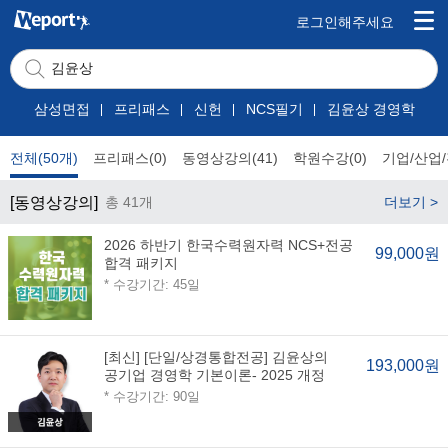
로그인해주세요
삼성면접
프리패스
신헌
NCS필기
김윤상 경영학
전체(50개)
프리패스(0)
동영상강의(41)
학원수강(0)
기업/산업/
[동영상강의]
총 41개
더보기 >
2026 하반기 한국수력원자력 NCS+전공
99,000원
합격 패키지
* 수강기간: 45일
[최신] [단일/상경통합전공] 김윤상의
193,000원
공기업 경영학 기본이론- 2025 개정
* 수강기간: 90일