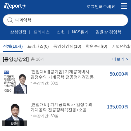
로그인해주세요
삼성면접
프리패스
신헌
NCS필기
김윤상 경영학
전체(18개)
프리패스(0)
동영상강의(18)
학원수강(0)
기업/산업/
[동영상강의]
총 18개
더보기 >
[면접대비][공기업] 기계공학박사
50,000원
김정수의 기계공학 전공정리2(진동
+소음+파괴역학)
* 수강기간: 30일
[면접대비] 기계공학박사 김정수의
135,000원
기계공학 전공정리2(진동+소음
+파괴역학)
* 수강기간: 30일