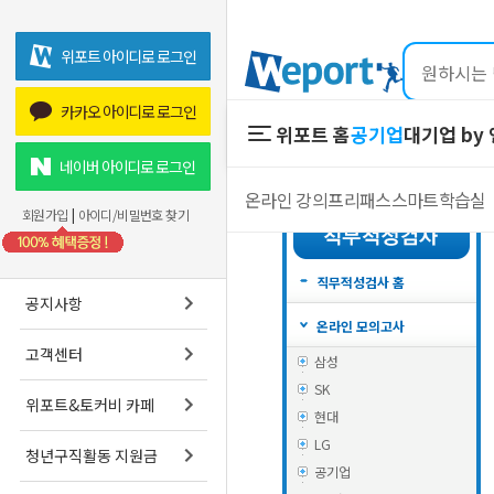
위포트 아이디로 로그인
카카오 아이디로 로그인
위포트 홈
공기업
대기업 by
위포트 홈
공기업
네이버 아이디로 로그인
온라인 강의
프리패스
스마트학습실
온라인 강의
회원가입
|
아이디/비밀번호 찾기
프리패스
스마트학습실
직무적성검사 홈
공지사항
온라인 모의고사
고객센터
삼성
SK
위포트&토커비 카페
현대
LG
청년구직활동 지원금
공기업