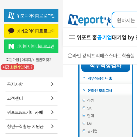
위포트 아이디로 로그인
카카오 아이디로 로그인
위포트 홈
공기업
대기업 by
위포트 홈
공기업
네이버 아이디로 로그인
온라인 강의
프리패스
스마트학습실
온라인 강의
회원가입
|
아이디/비밀번호 찾기
프리패스
스마트학습실
직무적성검사 홈
공지사항
온라인 모의고사
고객센터
삼성
SK
위포트&토커비 카페
현대
LG
청년구직활동 지원금
공기업