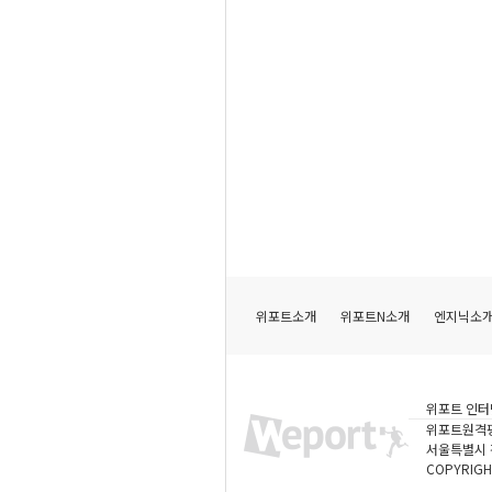
위포트소개
위포트N소개
엔지닉소
위포트 인터
위포트원격
서울특별시 강
COPYRIGH